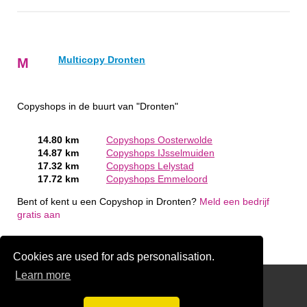
Multicopy Dronten
M
Copyshops in de buurt van "Dronten"
14.80 km
Copyshops Oosterwolde
14.87 km
Copyshops IJsselmuiden
17.32 km
Copyshops Lelystad
17.72 km
Copyshops Emmeloord
Bent of kent u een Copyshop in Dronten?
Meld een bedrijf
gratis aan
Cookies are used for ads personalisation.
Learn more
Scriptie laten drukken
Plotservice